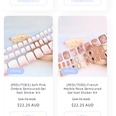
indkøbskurv
indkøbskurv
Udsalg
Udsalg
(PEDI/TOES) Soft Pink
(PEDI/TOES) French
Ombre Semicured Gel
Marble Rose Semicured
Nail Sticker Kit
Gel Nail Sticker Kit
Normalpris
Udsalgspris
Normalpris
Udsalgspris
$24.75 AUD
$24.75 AUD
$22.25 AUD
$22.25 AUD
Læg i
Læg i