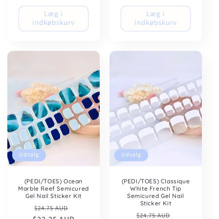
Læg i
Læg i
indkøbskurv
indkøbskurv
Udsalg
Udsalg
(PEDI/TOES) Ocean
(PEDI/TOES) Classique
Marble Reef Semicured
White French Tip
Gel Nail Sticker Kit
Semicured Gel Nail
Sticker Kit
Normalpris
Udsalgspris
$24.75 AUD
Normalpris
Udsalgspris
$24.75 AUD