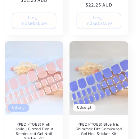
$22.25 AUD
$22.25 AUD
Læg i
Læg i
indkøbskurv
indkøbskurv
Udsalg
Udsolgt
(PEDI/TOES) Pink
(PEDI/TOES) Blue Iris
Hailey Glazed Donut
Shimmer DIY Semicured
Semicured Gel Nail
Gel Nail Sticker Kit
Sticker Kit