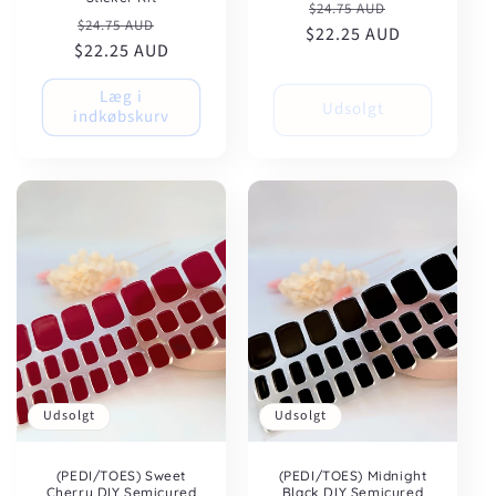
Normalpris
Udsalgspris
$24.75 AUD
Normalpris
Udsalgspris
$24.75 AUD
$22.25 AUD
$22.25 AUD
Læg i
Udsolgt
indkøbskurv
Udsolgt
Udsolgt
(PEDI/TOES) Sweet
(PEDI/TOES) Midnight
Cherry DIY Semicured
Black DIY Semicured