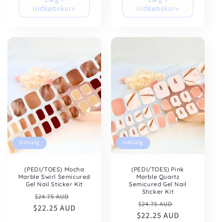
indkøbskurv
indkøbskurv
Udsalg
Udsalg
(PEDI/TOES) Mocha
(PEDI/TOES) Pink
Marble Swirl Semicured
Marble Quartz
Gel Nail Sticker Kit
Semicured Gel Nail
Sticker Kit
Normalpris
Udsalgspris
$24.75 AUD
Normalpris
Udsalgspris
$24.75 AUD
$22.25 AUD
$22.25 AUD