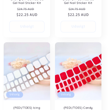
Gel Nail Sticker Kit
Gel Nail Sticker Kit
Normalpris
Udsalgspris
Normalpris
Udsalgspris
$24.75 AUD
$24.75 AUD
$22.25 AUD
$22.25 AUD
Udsolgt
Udsolgt
Udsalg
Udsalg
(PEDI/TOES) Icing
(PEDI/TOES) Candy