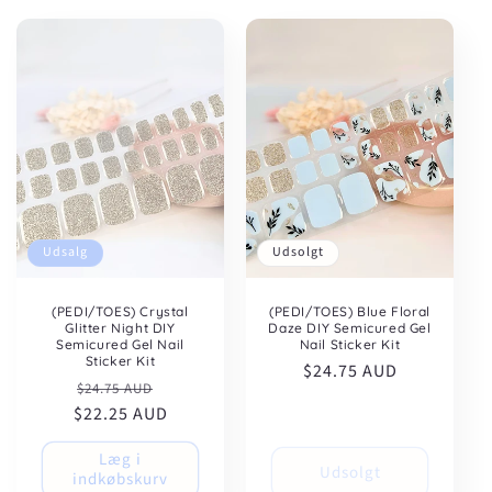
:
Udsalg
Udsolgt
(PEDI/TOES) Crystal
(PEDI/TOES) Blue Floral
Glitter Night DIY
Daze DIY Semicured Gel
Semicured Gel Nail
Nail Sticker Kit
Sticker Kit
Normalpris
$24.75 AUD
Normalpris
Udsalgspris
$24.75 AUD
$22.25 AUD
Læg i
Udsolgt
indkøbskurv