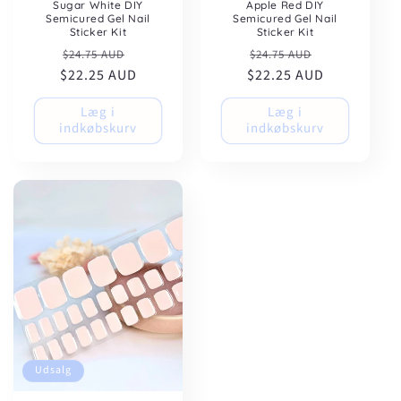
Sugar White DIY
Apple Red DIY
Semicured Gel Nail
Semicured Gel Nail
Sticker Kit
Sticker Kit
Normalpris
Udsalgspris
Normalpris
Udsalgspris
$24.75 AUD
$24.75 AUD
$22.25 AUD
$22.25 AUD
Læg i
Læg i
indkøbskurv
indkøbskurv
Udsalg