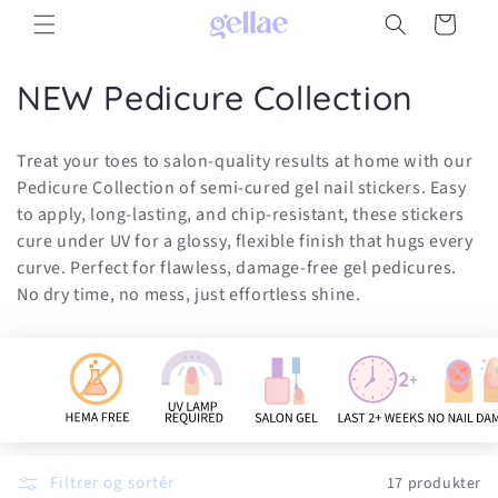
Gå til
Indkøbskurv
indhold
K
NEW Pedicure Collection
o
Treat your toes to salon-quality results at home with our
l
Pedicure Collection of semi-cured gel nail stickers. Easy
to apply, long-lasting, and chip-resistant, these stickers
l
cure under UV for a glossy, flexible finish that hugs every
e
curve. Perfect for flawless, damage-free gel pedicures.
No dry time, no mess, just effortless shine.
k
t
i
o
n
Filtrer og sortér
17 produkter