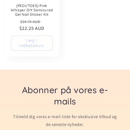
(PEDI/TOES) Pink
Whisper DIY Semicured
Gel Nail Sticker Kit
Normalpris
Udsalgspris
$24.75 AUD
$22.25 AUD
Læg i
indkøbskurv
Abonner på vores e-
mails
Tilmeld dig vores e-mail-liste for eksklusive tilbud og
de seneste nyheder.