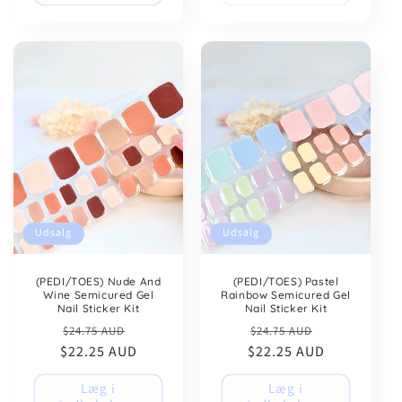
Udsalg
Udsalg
(PEDI/TOES) Nude And
(PEDI/TOES) Pastel
Wine Semicured Gel
Rainbow Semicured Gel
Nail Sticker Kit
Nail Sticker Kit
Normalpris
Udsalgspris
Normalpris
Udsalgspris
$24.75 AUD
$24.75 AUD
$22.25 AUD
$22.25 AUD
Læg i
Læg i