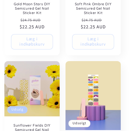
Gold Moon Stars DIY
Soft Pink Ombre DIY
Semicured Gel Nail
Semicured Gel Nail
Sticker Kit
Sticker Kit
Normalpris
Udsalgspris
Normalpris
Udsalgspris
$24.75 AUD
$24.75 AUD
$22.25 AUD
$22.25 AUD
Læg i
Læg i
indkøbskurv
indkøbskurv
Udsalg
Udsolgt
Sunflower Fields DIY
Semicured Gel Nail