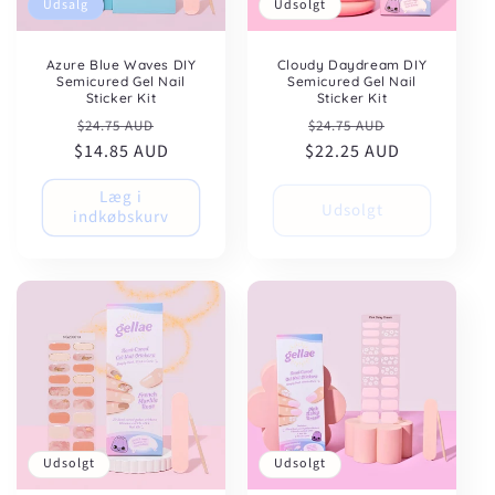
Udsalg
Udsolgt
Azure Blue Waves DIY
Cloudy Daydream DIY
Semicured Gel Nail
Semicured Gel Nail
Sticker Kit
Sticker Kit
Normalpris
Udsalgspris
Normalpris
Udsalgspris
$24.75 AUD
$24.75 AUD
$14.85 AUD
$22.25 AUD
Læg i
Udsolgt
indkøbskurv
Udsolgt
Udsolgt