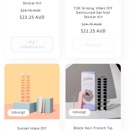
Sticker Kit
Y2K Groovy Vibes DIY
Normalpris
Udsalgspris
$24.75 AUD
Semicured Gel Nail
$22.25 AUD
Sticker Kit
Normalpris
Udsalgspris
$24.75 AUD
$22.25 AUD
Læg i
Udsolgt
indkøbskurv
Udsolgt
Udsolgt
Black Noir French Tip
Sunset Haze DIY