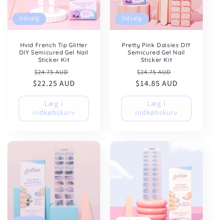
Udsalg
Udsalg
Hvid French Tip Glitter
Pretty Pink Daisies DIY
DIY Semicured Gel Nail
Semicured Gel Nail
Sticker Kit
Sticker Kit
Normalpris
Udsalgspris
Normalpris
Udsalgspris
$24.75 AUD
$24.75 AUD
$22.25 AUD
$14.85 AUD
Læg i
Læg i
indkøbskurv
indkøbskurv