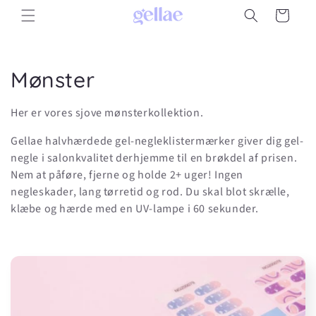
Gå til
Indkøbskurv
indhold
K
Mønster
o
Her er vores sjove mønsterkollektion.
l
Gellae halvhærdede gel-negleklistermærker giver dig gel-
l
negle i salonkvalitet derhjemme til en brøkdel af prisen.
Nem at påføre, fjerne og holde 2+ uger! Ingen
e
negleskader, lang tørretid og rod. Du skal blot skrælle,
klæbe og hærde med en UV-lampe i 60 sekunder.
k
t
i
o