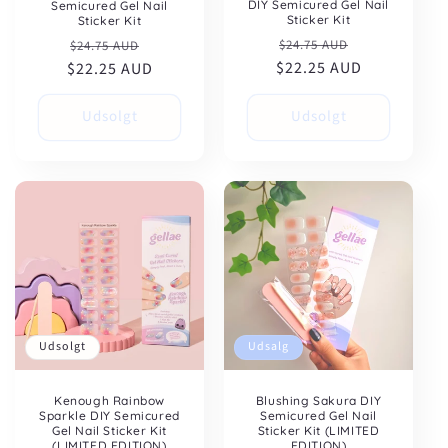
DIY Semicured Gel Nail
Semicured Gel Nail
Sticker Kit
Sticker Kit
Normalpris
Udsalgspris
Normalpris
Udsalgspris
$24.75 AUD
$24.75 AUD
$22.25 AUD
$22.25 AUD
Udsolgt
Udsolgt
Udsolgt
Udsalg
Kenough Rainbow
Blushing Sakura DIY
Sparkle DIY Semicured
Semicured Gel Nail
Gel Nail Sticker Kit
Sticker Kit (LIMITED
(LIMITED EDITION)
EDITION)