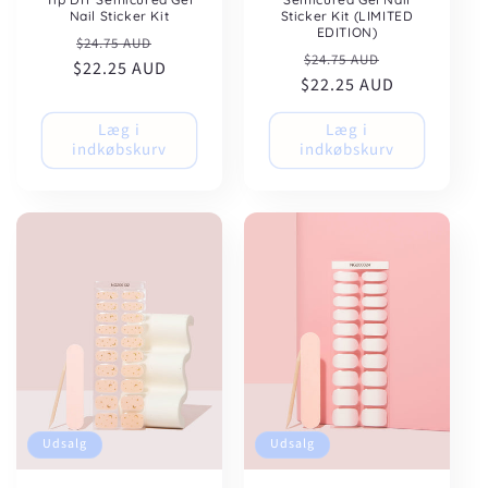
Nail Sticker Kit
Sticker Kit (LIMITED
EDITION)
Normalpris
Udsalgspris
$24.75 AUD
Normalpris
Udsalgspris
$24.75 AUD
$22.25 AUD
$22.25 AUD
Læg i
Læg i
indkøbskurv
indkøbskurv
Udsalg
Udsalg