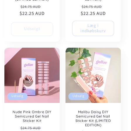
Normalpris
Udsalgspris
Normalpris
Udsalgspris
$24.75 AUD
$24.75 AUD
$22.25 AUD
$22.25 AUD
Læg i
Udsolgt
indkøbskurv
Udsalg
Udsalg
Nude Pink Ombre DIY
Malibu Daisy DIY
Semicured Gel Nail
Semicured Gel Nail
Sticker Kit
Sticker Kit (LIMITED
EDITION)
Normalpris
Udsalgspris
$24.75 AUD