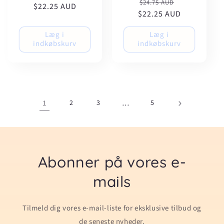
Normalpris
Udsalgspris
$24.75 AUD
$22.25 AUD
$22.25 AUD
Læg i
Læg i
indkøbskurv
indkøbskurv
1
2
3
…
5
Abonner på vores e-
mails
Tilmeld dig vores e-mail-liste for eksklusive tilbud og
de seneste nyheder.