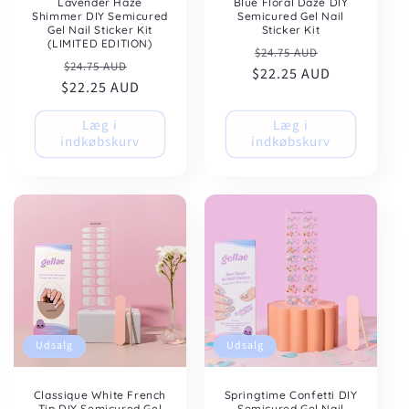
Lavender Haze
Blue Floral Daze DIY
Shimmer DIY Semicured
Semicured Gel Nail
Gel Nail Sticker Kit
Sticker Kit
(LIMITED EDITION)
Normalpris
Udsalgspris
$24.75 AUD
Normalpris
Udsalgspris
$24.75 AUD
$22.25 AUD
$22.25 AUD
Læg i
Læg i
indkøbskurv
indkøbskurv
Udsalg
Udsalg
Classique White French
Springtime Confetti DIY
Tip DIY Semicured Gel
Semicured Gel Nail