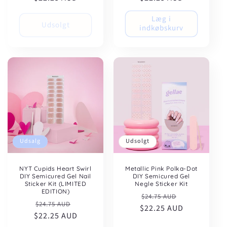
Læg i
Udsolgt
indkøbskurv
Udsalg
Udsolgt
NYT Cupids Heart Swirl
Metallic Pink Polka-Dot
DIY Semicured Gel Nail
DIY Semicured Gel
Sticker Kit (LIMITED
Negle Sticker Kit
EDITION)
Normalpris
Udsalgspris
$24.75 AUD
Normalpris
Udsalgspris
$24.75 AUD
$22.25 AUD
$22.25 AUD