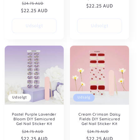
Normalpris
Udsalgspris
$24.75 AUD
$22.25 AUD
$22.25 AUD
Udsolgt
Udsolgt
Udsolgt
Udsalg
Pastel Purple Lavender
Cream Crimson Daisy
Bloom DIY Semicured
Fields DIY Semicured
Gel Nail Sticker Kit
Gel Nail Sticker Kit
Normalpris
Udsalgspris
Normalpris
Udsalgspris
$24.75 AUD
$24.75 AUD
$22.25 AUD
$22.25 AUD