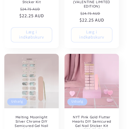
Sticker Kit
(VALENTINE LIMITED
EDITION)
Normalpris
Udsalgspris
$24.75 AUD
Normalpris
Udsalgspris
$24.75 AUD
$22.25 AUD
$22.25 AUD
Læg i
Læg i
indkøbskurv
indkøbskurv
Udsalg
Udsalg
Melting Moonlight
NYT Pink Gold Flutter
Silver Chrome DIY
Hearts DIY Semicured
Semicured Gel Nail
Gel Nail Sticker Kit