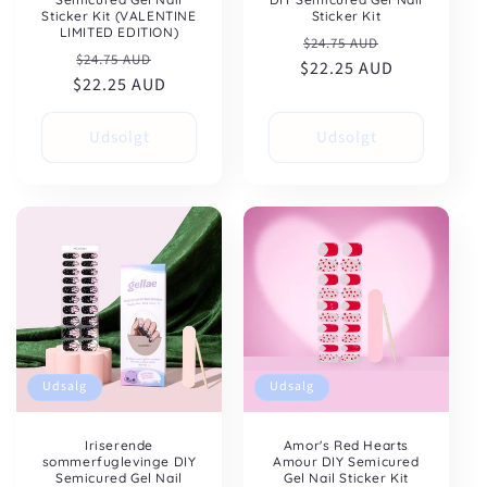
Sticker Kit (VALENTINE
Sticker Kit
LIMITED EDITION)
Normalpris
Udsalgspris
$24.75 AUD
Normalpris
Udsalgspris
$24.75 AUD
$22.25 AUD
$22.25 AUD
Udsolgt
Udsolgt
Udsalg
Udsalg
Iriserende
Amor's Red Hearts
sommerfuglevinge DIY
Amour DIY Semicured
Semicured Gel Nail
Gel Nail Sticker Kit