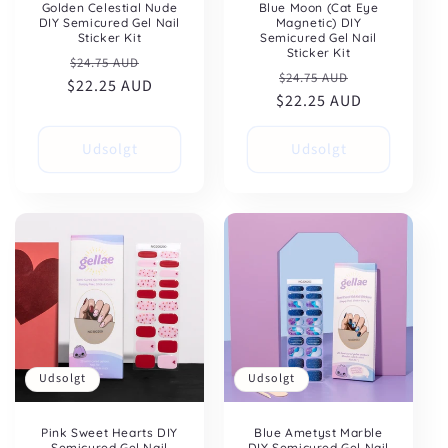
Golden Celestial Nude
Blue Moon (Cat Eye
DIY Semicured Gel Nail
Magnetic) DIY
Sticker Kit
Semicured Gel Nail
Sticker Kit
Normalpris
Udsalgspris
$24.75 AUD
Normalpris
Udsalgspris
$24.75 AUD
$22.25 AUD
$22.25 AUD
Udsolgt
Udsolgt
Udsolgt
Udsolgt
Pink Sweet Hearts DIY
Blue Ametyst Marble
Semicured Gel Nail
DIY Semicured Gel Nail