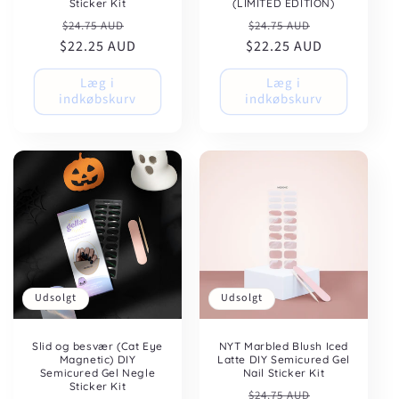
Sticker Kit
(LIMITED EDITION)
Normalpris
Udsalgspris
Normalpris
Udsalgspris
$24.75 AUD
$24.75 AUD
$22.25 AUD
$22.25 AUD
Læg i
Læg i
indkøbskurv
indkøbskurv
Udsolgt
Udsolgt
Slid og besvær (Cat Eye
NYT Marbled Blush Iced
Magnetic) DIY
Latte DIY Semicured Gel
Semicured Gel Negle
Nail Sticker Kit
Sticker Kit
Normalpris
Udsalgspris
$24.75 AUD