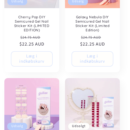
Udsalg
Udsalg
Cherry Pop DIY
Galaxy Nebula DIY
Semicured Gel Nail
Semicured Gel Nail
Sticker Kit (LIMITED
Sticker Kit (Limited
EDITION)
Edition)
Normalpris
Udsalgspris
Normalpris
Udsalgspris
$24.75 AUD
$24.75 AUD
$22.25 AUD
$22.25 AUD
Læg i
Læg i
indkøbskurv
indkøbskurv
Udsalg
Udsolgt