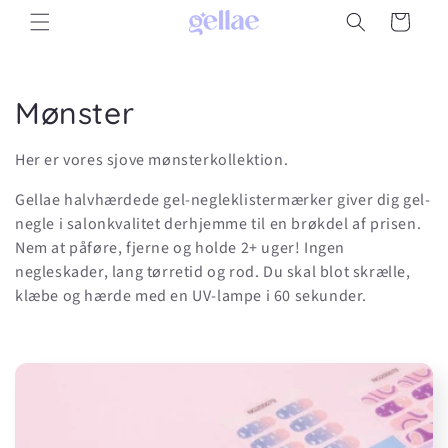
Gå til
Indkøbskurv
indhold
K
Mønster
o
Her er vores sjove mønsterkollektion.
l
Gellae halvhærdede gel-negleklistermærker giver dig gel-
l
negle i salonkvalitet derhjemme til en brøkdel af prisen.
Nem at påføre, fjerne og holde 2+ uger! Ingen
e
negleskader, lang tørretid og rod. Du skal blot skrælle,
klæbe og hærde med en UV-lampe i 60 sekunder.
k
t
i
o