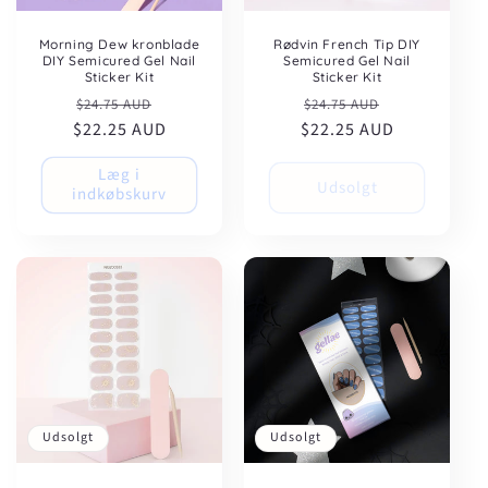
Morning Dew kronblade
Rødvin French Tip DIY
DIY Semicured Gel Nail
Semicured Gel Nail
Sticker Kit
Sticker Kit
Normalpris
Udsalgspris
Normalpris
Udsalgspris
$24.75 AUD
$24.75 AUD
$22.25 AUD
$22.25 AUD
Læg i
Udsolgt
indkøbskurv
Udsolgt
Udsolgt