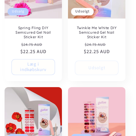
Udsalg
Udsolgt
Spring Fling DIY
Twinkle Me White DIY
Semicured Gel Nail
Semicured Gel Nail
Sticker Kit
Sticker Kit
Normalpris
Udsalgspris
Normalpris
Udsalgspris
$24.75 AUD
$24.75 AUD
$22.25 AUD
$22.25 AUD
Læg i
Udsolgt
indkøbskurv