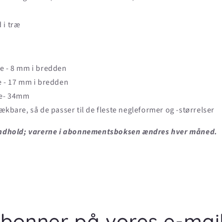
 i træ
ae - 8 mm i bredden
e - 17 mm i bredden
de- 34mm
rækbare, så de passer til de fleste negleformer og -størrelser
eindhold; varerne i abonnementsboksen ændres hver måned.
bonner på vores e-mai