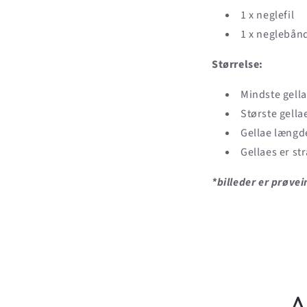
1 x neglefil
1 x neglebånd
Størrelse:
Mindste gell
Største gella
Gellae læng
Gellaes er st
*billeder er prøv
A