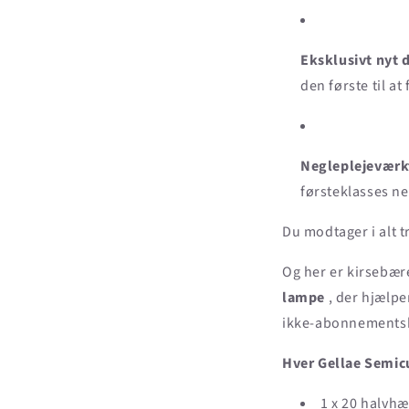
Eksklusivt nyt 
den første til a
Negleplejeværkt
førsteklasses neg
Du modtager i alt tr
Og her er kirsebær
lampe
, der hjælper
ikke-abonnementsbo
Hver Gellae Semicu
1 x 20 halvh