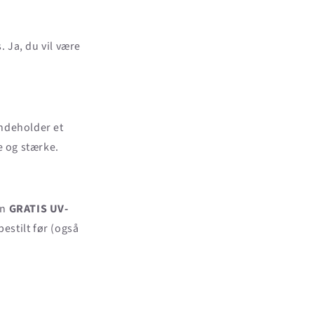
. Ja, du vil være
ndeholder et
e og stærke.
en
GRATIS UV-
bestilt før (også