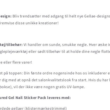
design:
Bliv trendsætter med adgang til helt nye Gellae-designs
t fremvise disse unikke kreationer!
øj/tilbehør:
Vi handler om sunde, smukke negle. Hver æske i
leplejeværktøj eller sødt tilbehør til at holde dine negle flott
e eller flere varer!
et på toppen: Din første ordre nogensinde hos os inkluderer 
 dig med at opnå det salonkvalitetslook fra start. Hvis du har 
kse), vil der ikke være nogen gratis UV-lampe.
red Gel Nail Sticker Pack leveres med:
ærdede gellaer (klistermærkestrimmel)