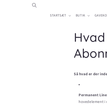
Gå til
indhold
STARTSÆT
BUTIK
GAVEKO
Hvad 
Abon
Så hvad er der ind
Permanent Line
hovedelement i 