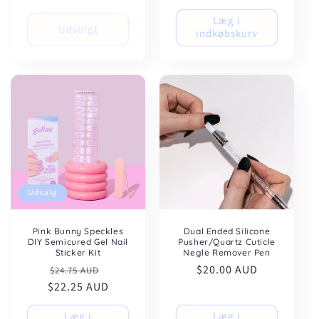
Læg i
Udsolgt
indkøbskurv
Udsalg
Pink Bunny Speckles
Dual Ended Silicone
DIY Semicured Gel Nail
Pusher/Quartz Cuticle
Sticker Kit
Negle Remover Pen
Normalpris
Udsalgspris
Normalpris
$20.00 AUD
$24.75 AUD
$22.25 AUD
Læg i
Læg i