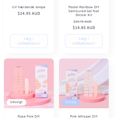
UV hærdende lampe
Pastel Rainbow DIY
Semicured Gel Nail
Normalpris
$24.95 AUD
Sticker Kit
Normalpris
Udsalgspris
$24.75 AUD
$14.85 AUD
Læg i
Læg i
indkøbskurv
indkøbskurv
Udsolgt
Udsalg
Rose Pink DIY
Pink Whisper DIY