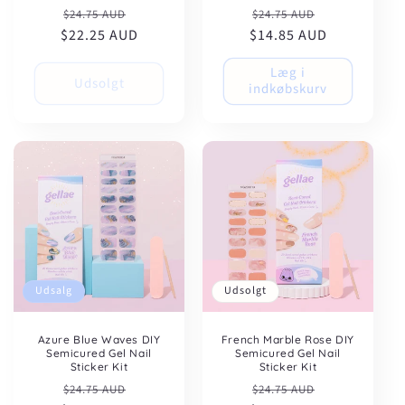
Normalpris
Udsalgspris
Normalpris
Udsalgspris
$24.75 AUD
$24.75 AUD
$22.25 AUD
$14.85 AUD
Læg i
Udsolgt
indkøbskurv
Udsalg
Udsolgt
Azure Blue Waves DIY
French Marble Rose DIY
Semicured Gel Nail
Semicured Gel Nail
Sticker Kit
Sticker Kit
Normalpris
Udsalgspris
Normalpris
Udsalgspris
$24.75 AUD
$24.75 AUD