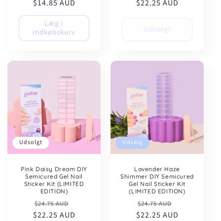
$14.85 AUD
$22.25 AUD
Læg i
Udsolgt
indkøbskurv
Udsolgt
Udsalg
Pink Daisy Dream DIY
Lavender Haze
Semicured Gel Nail
Shimmer DIY Semicured
Sticker Kit (LIMITED
Gel Nail Sticker Kit
EDITION)
(LIMITED EDITION)
Normalpris
Udsalgspris
Normalpris
Udsalgspris
$24.75 AUD
$24.75 AUD
$22.25 AUD
$22.25 AUD