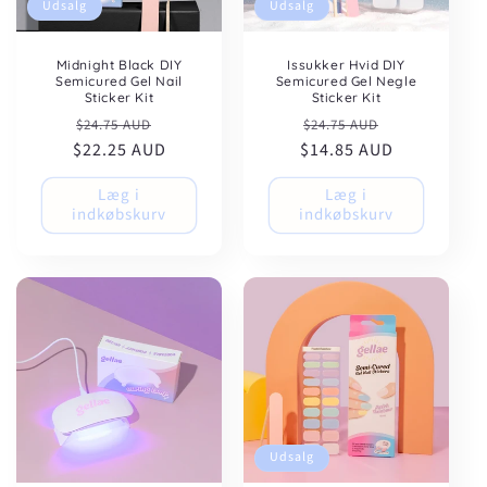
Udsalg
Udsalg
Midnight Black DIY
Issukker Hvid DIY
Semicured Gel Nail
Semicured Gel Negle
Sticker Kit
Sticker Kit
Normalpris
Udsalgspris
Normalpris
Udsalgspris
$24.75 AUD
$24.75 AUD
$22.25 AUD
$14.85 AUD
Læg i
Læg i
indkøbskurv
indkøbskurv
Udsalg