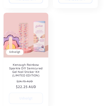
Udsolgt
Kenough Rainbow
Sparkle DIY Semicured
Gel Nail Sticker Kit
(LIMITED EDITION)
Normalpris
Udsalgspris
$24.75 AUD
$22.25 AUD
Udsolgt