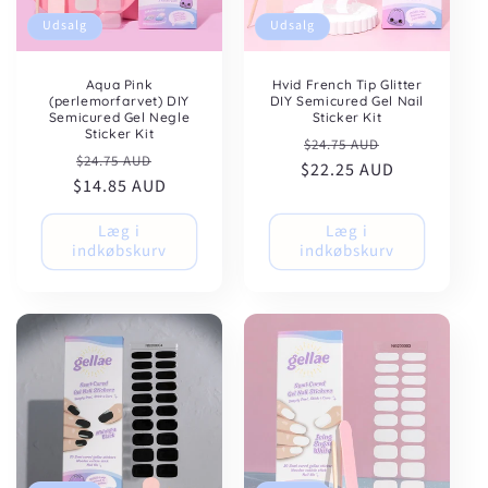
:
Udsalg
Udsalg
Aqua Pink
Hvid French Tip Glitter
(perlemorfarvet) DIY
DIY Semicured Gel Nail
Semicured Gel Negle
Sticker Kit
Sticker Kit
Normalpris
Udsalgspris
$24.75 AUD
Normalpris
Udsalgspris
$24.75 AUD
$22.25 AUD
$14.85 AUD
Læg i
Læg i
indkøbskurv
indkøbskurv