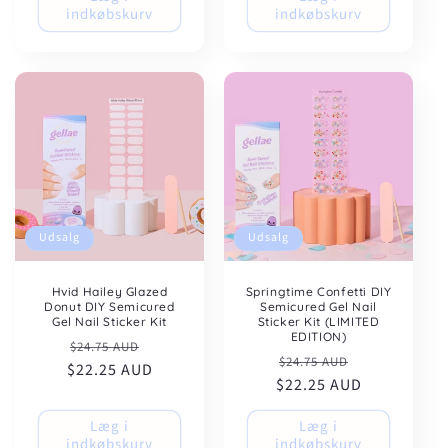
indkøbskurv
indkøbskurv
Udsalg
Udsalg
Hvid Hailey Glazed
Springtime Confetti DIY
Donut DIY Semicured
Semicured Gel Nail
Gel Nail Sticker Kit
Sticker Kit (LIMITED
EDITION)
Normalpris
Udsalgspris
$24.75 AUD
Normalpris
Udsalgspris
$24.75 AUD
$22.25 AUD
$22.25 AUD
Læg i
Læg i
indkøbskurv
indkøbskurv