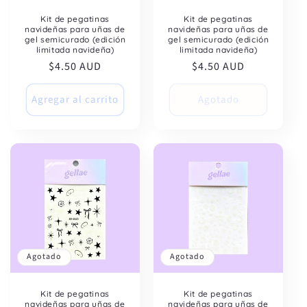
Kit de pegatinas
Kit de pegatinas
navideñas para uñas de
navideñas para uñas de
gel semicurado (edición
gel semicurado (edición
limitada navideña)
limitada navideña)
Precio
$4.50 AUD
Precio
$4.50 AUD
habitual
habitual
Agregar al carrito
Agotado
Get 10% OFF
Agotado
Agotado
your first
Kit de pegatinas
Kit de pegatinas
navideñas para uñas de
navideñas para uñas de