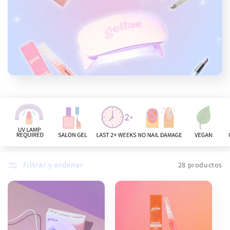
:
Filtrar y ordenar
28 productos