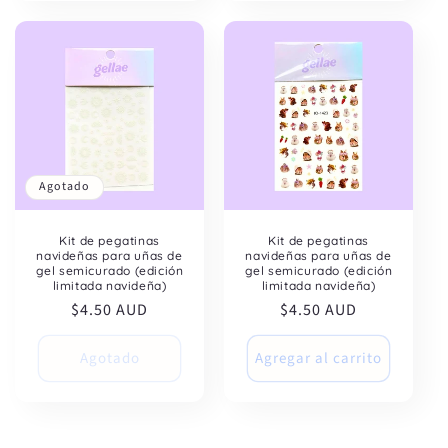
Agotado
Kit de pegatinas
Kit de pegatinas
navideñas para uñas de
navideñas para uñas de
gel semicurado (edición
gel semicurado (edición
limitada navideña)
limitada navideña)
Precio
$4.50 AUD
Precio
$4.50 AUD
habitual
habitual
Agotado
Agregar al carrito