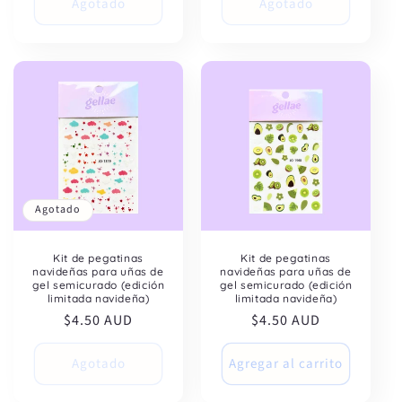
Agotado
Agotado
Agotado
Kit de pegatinas
Kit de pegatinas
navideñas para uñas de
navideñas para uñas de
gel semicurado (edición
gel semicurado (edición
limitada navideña)
limitada navideña)
Precio
$4.50 AUD
Precio
$4.50 AUD
habitual
habitual
Agotado
Agregar al carrito