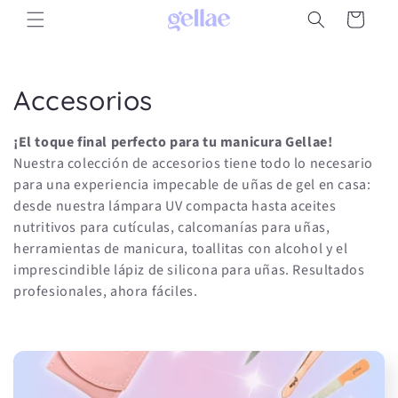
Ir
Carrito
directamente
al contenido
C
Accesorios
o
¡El toque final perfecto para tu manicura Gellae!
l
Nuestra colección de accesorios tiene todo lo necesario
para una experiencia impecable de uñas de gel en casa:
e
desde nuestra lámpara UV compacta hasta aceites
nutritivos para cutículas, calcomanías para uñas,
c
herramientas de manicura, toallitas con alcohol y el
c
imprescindible lápiz de silicona para uñas. Resultados
profesionales, ahora fáciles.
i
ó
n