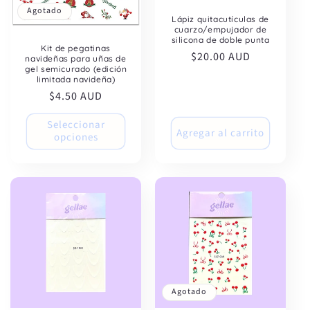
Agotado
Lápiz quitacutículas de
cuarzo/empujador de
silicona de doble punta
Kit de pegatinas
Precio
$20.00 AUD
navideñas para uñas de
gel semicurado (edición
habitual
limitada navideña)
Precio
$4.50 AUD
habitual
Seleccionar
Agregar al carrito
opciones
Agotado