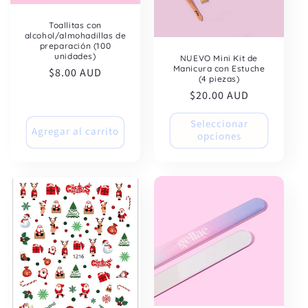
Toallitas con
alcohol/almohadillas de
preparación (100
unidades)
NUEVO Mini Kit de
Manicura con Estuche
Precio
$8.00 AUD
(4 piezas)
habitual
Precio
$20.00 AUD
habitual
Seleccionar
Agregar al carrito
opciones