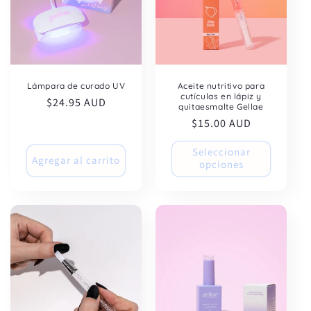
Lámpara de curado UV
Aceite nutritivo para
cutículas en lápiz y
Precio
$24.95 AUD
quitaesmalte Gellae
habitual
Precio
$15.00 AUD
habitual
Seleccionar
Agregar al carrito
opciones