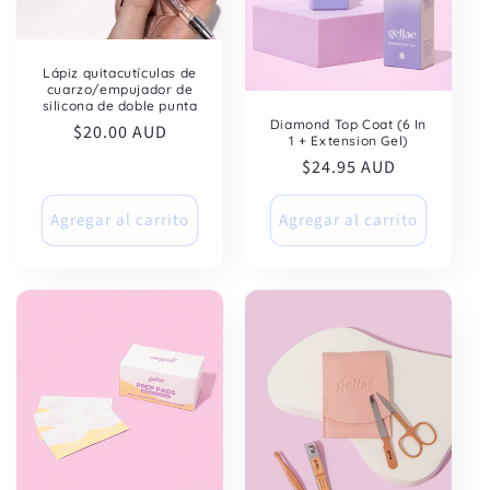
Lápiz quitacutículas de
cuarzo/empujador de
silicona de doble punta
Diamond Top Coat (6 In
Precio
$20.00 AUD
1 + Extension Gel)
habitual
Precio
$24.95 AUD
habitual
Agregar al carrito
Agregar al carrito