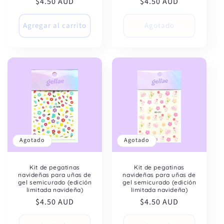
Precio
$4.50 AUD
Precio
$4.50 AUD
habitual
habitual
Agregar al carrito
Agotado
Agotado
Agotado
Kit de pegatinas
Kit de pegatinas
navideñas para uñas de
navideñas para uñas de
gel semicurado (edición
gel semicurado (edición
limitada navideña)
limitada navideña)
Precio
$4.50 AUD
Precio
$4.50 AUD
habitual
habitual