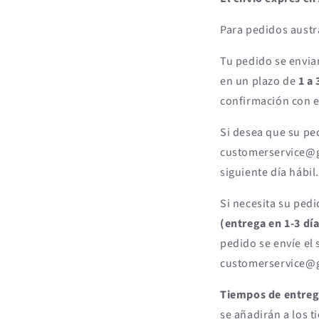
Para pedidos austr
Tu pedido se envia
en un plazo de
1 a 
confirmación con 
Si desea que su ped
customerservice@ge
siguiente día hábil.
Si necesita su ped
(entrega en 1-3 dí
pedido se envíe el 
customerservice@ge
Tiempos de entreg
se añadirán a los 