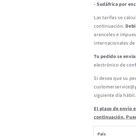
- Sudáfrica por e
Las tarifas se calc
continuación.
Debi
aranceles e impuest
internacionales de 
Tu pedido se envia
electrónico de con
Si desea que su ped
customerservice@ge
siguiente día hábil.
El plazo de envío e
continuación. Pued
País