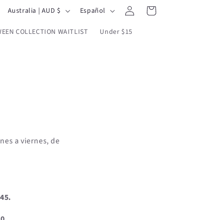
Iniciar
P
I
Carrito
Australia | AUD $
Español
sesión
a
d
EEN COLLECTION WAITLIST
Under $15
í
i
s
o
/
m
r
a
e
g
i
unes a viernes, de
ó
n
$45.
00.