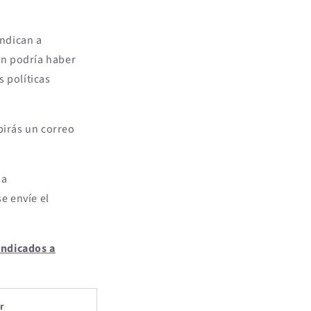
indican a
n podría haber
s políticas
birás un correo
 a
e envíe el
 indicados a
r