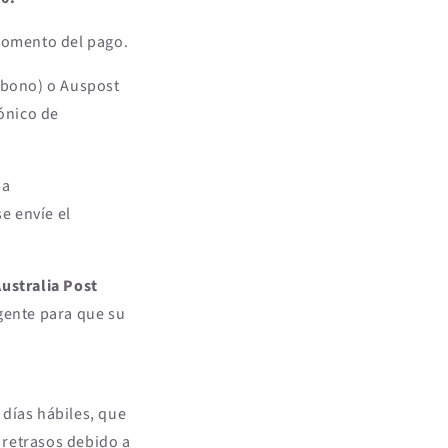
 momento del pago.
arbono) o Auspost
rónico de
 a
e envíe el
Australia Post
gente para que su
3 días hábiles, que
 retrasos debido a