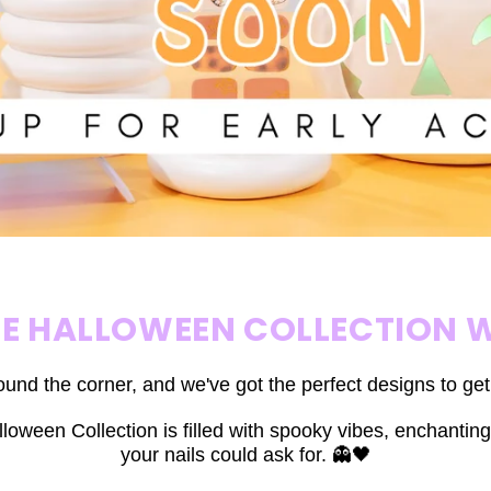
HE HALLOWEEN COLLECTION W
ound the corner, and we've got the perfect designs to ge
loween Collection is filled with spooky vibes, enchanting
your nails could ask for. 👻🖤