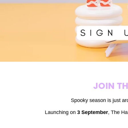
JOIN T
Spooky season is just ar
Launching on
3 September
,
The Hal